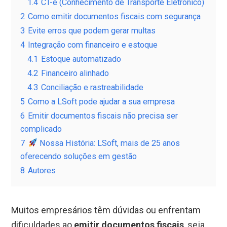
1.4
CT-e (Conhecimento de Transporte Eletrônico)
2
Como emitir documentos fiscais com segurança
3
Evite erros que podem gerar multas
4
Integração com financeiro e estoque
4.1
Estoque automatizado
4.2
Financeiro alinhado
4.3
Conciliação e rastreabilidade
5
Como a LSoft pode ajudar a sua empresa
6
Emitir documentos fiscais não precisa ser
complicado
7
Nossa História: LSoft, mais de 25 anos
oferecendo soluções em gestão
8
Autores
Muitos empresários têm dúvidas ou enfrentam
dificuldades ao
emitir documentos fiscais
, seja