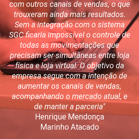
com outros canais de vendas, o que
trouxeram ainda mais resultados.
Sem a integração com o sistema
SGC ficaria impossível o controle de
todas as movimentações que
precisam ser simultâneas entre loja
física e loja virtual. O objetivo da
empresa segue com a intenção de
aumentar os canais de vendas,
acompanhando o mercado atual, e
de manter a parceria"
Henrique Mendonça
Marinho Atacado