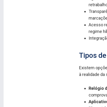
retrabalho
Transparê
marcaçõe
Acesso r
regime hí
Integraçã
Tipos de
Existem opções
à realidade da
Relógio 
comprova
Aplicativ