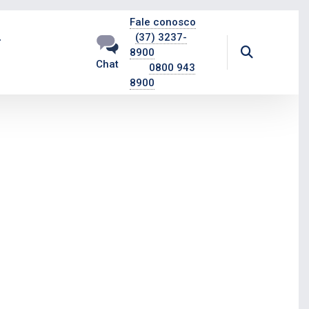
Fale conosco
(37) 3237-
8900
Chat
0800 943
8900