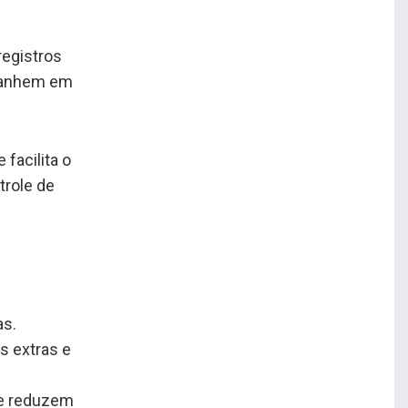
registros
mpanhem em
facilita o
trole de
o
as.
s extras e
 e reduzem