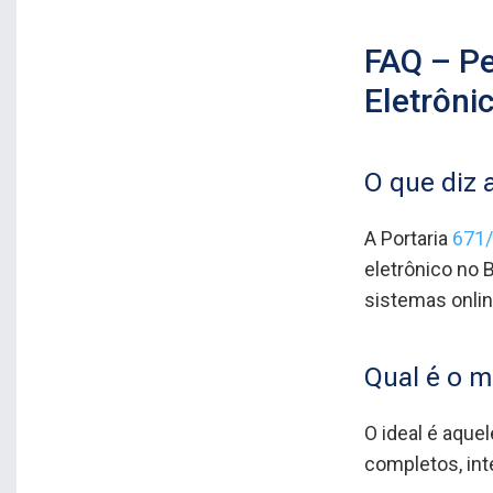
FAQ – Pe
Eletrôni
O que diz 
A Portaria
671
eletrônico no 
sistemas onli
Qual é o m
O ideal é aque
completos, int