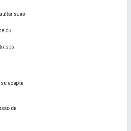
sultar suas
ce ou
trasos.
 se adapta
ssão de
.