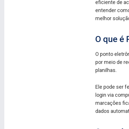
eficiente de a
entender como 
melhor soluçã
O que é 
O ponto eletrô
por meio de re
planilhas.
Ele pode ser fe
login via comp
marcações fic
dados automat