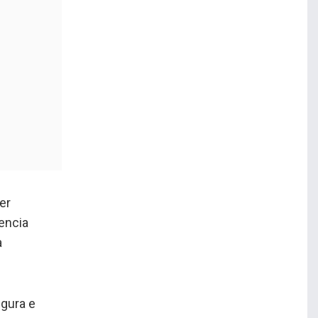
er
uencia
a
egura e