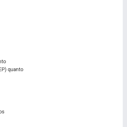
nto
REP) quanto
ios