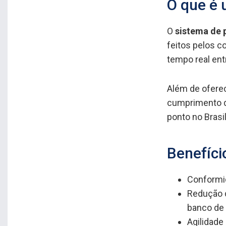
O que é 
O
sistema de 
feitos pelos 
tempo real entr
Além de oferec
cumprimento da
ponto no Brasil
Benefíci
Conformid
Redução d
banco de 
Agilidade