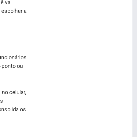
ê vai
 escolher a
uncionários
o-ponto ou
 no celular,
as
onsolida os