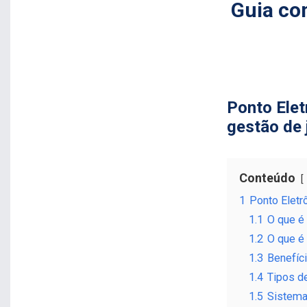
Guia co
Ponto Elet
gestão de 
Conteúdo
1
Ponto Eletr
1.1
O que é 
1.2
O que é
1.3
Benefíc
1.4
Tipos d
1.5
Sistema