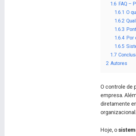
1.6
FAQ – P
1.6.1
O qu
1.6.2
Qual
1.6.3
Pont
1.6.4
Por 
1.6.5
Sist
1.7
Conclus
2
Autores
O controle de 
empresa. Além 
diretamente em
organizacional
Hoje, o
sistem