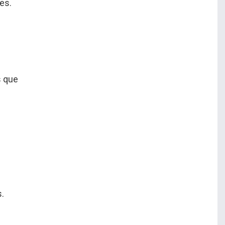
es.
s que
.