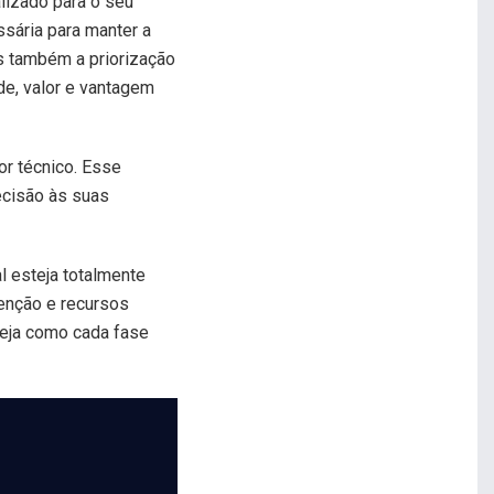
izado para o seu
sária para manter a
s também a priorização
de, valor e vantagem
or técnico. Esse
ecisão às suas
 esteja totalmente
tenção e recursos
Veja como cada fase