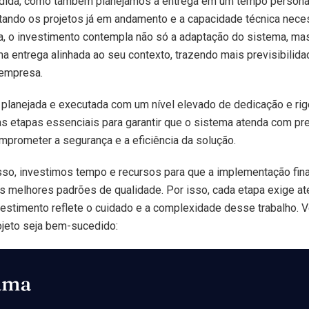
dida, como também planejamos a entrega em um tempo personal
tando os projetos já em andamento e a capacidade técnica neces
a, o investimento contempla não só a adaptação do sistema, ma
a entrega alinhada ao seu contexto, trazendo mais previsibilida
 empresa.
planejada e executada com um nível elevado de dedicação e rig
s etapas essenciais para garantir que o sistema atenda com pr
prometer a segurança e a eficiência da solução.
so, investimos tempo e recursos para que a implementação final
os melhores padrões de qualidade. Por isso, cada etapa exige a
vestimento reflete o cuidado e a complexidade desse trabalho. 
rojeto seja bem-sucedido: