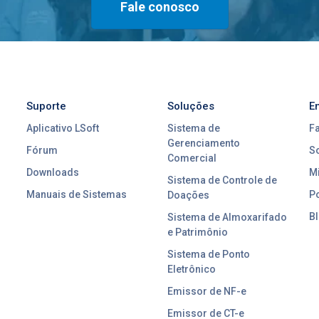
Fale conosco
Suporte
Soluções
E
Aplicativo LSoft
Sistema de
F
Gerenciamento
Fórum
S
Comercial
Downloads
Mi
Sistema de Controle de
Manuais de Sistemas
Po
Doações
Bl
Sistema de Almoxarifado
e Patrimônio
Sistema de Ponto
Eletrônico
Emissor de NF-e
Emissor de CT-e