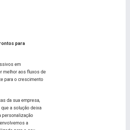
rontos para
essivos em
er melhor aos fluxos de
te para o crescimento
cas da sua empresa,
a que a solução deixa
 a personalização
senvolvemos a