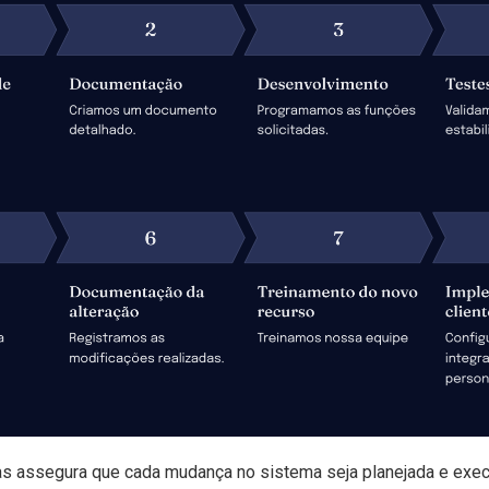
as assegura que cada mudança no sistema seja planejada e exec